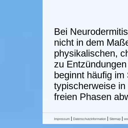
Bei Neurodermitis
nicht in dem Maß
physikalischen, 
zu Entzündungen 
beginnt häufig im
typischerweise i
freien Phasen ab
|
|
|
Impressum
Datenschutzinformation
Sitemap
ww